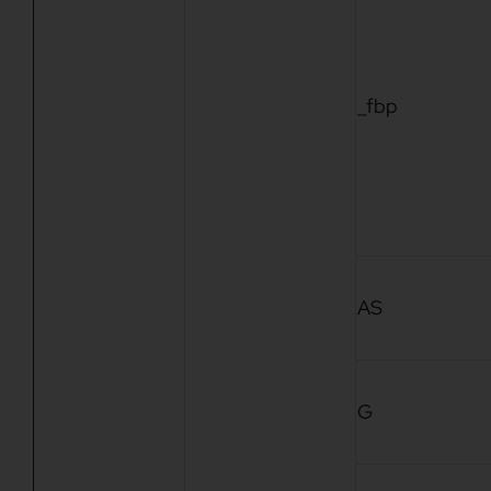
_fbp
AS
G